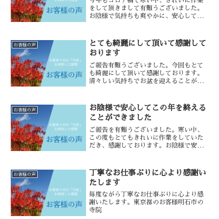
今年もコロナ禍で寒い中、きれいに作業
をして頂きまして有難うございました。
お陰様で気持ちも爽やかに、安心して年
を越すことができます。今後ともよろし
くお願いいたします。どうぞお身体大切
に良いお年をお迎えください。福岡市の
とても綺麗にして頂いて感謝して
お客様の声
お客様神戸市西区の墓園
おります
ご報告有難うございました。今回もとて
も綺麗にして頂いて感謝しております。
清々しい気持ちでお盆を迎えることがで
きます。 どうぞコロナから身を守り健康
にお過ごし下さいませ。今後もよろしく
お願いいたします。福岡市のお客様神戸
お陰様で安心してこの年を終える
お客様の声
市西区の墓園
ことができました
ご報告を有難うございました。寒い中、
この度もとてもきれいに作業をしていた
だき、感謝しております。お陰様で安心
してこの年を終えることができました。
兵庫県もコロナ感染が広がって来ました
が、どうぞお身体を大切にお過ごしくだ
丁寧なお仕事ぶりに心より感謝い
お客様の声
さい。また来年もよろしく...
たします
毎度ながら丁寧なお仕事ぶりに心より感
謝いたします。東京都のお客様明石市の
寺院