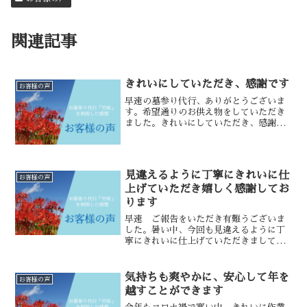
関連記事
きれいにしていただき、感謝です
お客様の声
早速の墓参り代行、ありがとうございま
す。希望通りのお供え物をしていただき
ました。きれいにしていただき、感謝で
す。岡山県のお客様神戸市西区の霊苑
見違えるように丁寧にきれいに仕
お客様の声
上げていただき嬉しく感謝してお
ります
早速 ご報告をいただき有難うございま
した。暑い中、今回も見違えるように丁
寧にきれいに仕上げていただきまして、
とても嬉しく感謝しております。 有難
うございました。私共の心まで洗われた
ようで、安心致しました。 遠方の為、今
気持ちも爽やかに、安心して年を
お客様の声
後もお願いすることがあ...
越すことができます