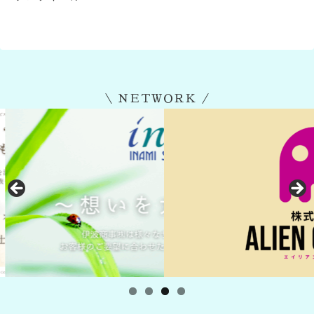
＼ ＮＥＴＷＯＲＫ ／