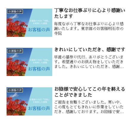
ております。 安心して気持ちよく年を
越すことができます。 いつも有難うご
丁寧なお仕事ぶりに心より感謝い
お客様の声
ざいます。福岡市のお客...
たします
毎度ながら丁寧なお仕事ぶりに心より感
謝いたします。東京都のお客様明石市の
寺院
きれいにしていただき、感謝です
お客様の声
早速の墓参り代行、ありがとうございま
す。希望通りのお供え物をしていただき
ました。きれいにしていただき、感謝で
す。岡山県のお客様神戸市西区の霊苑
お陰様で安心してこの年を終える
お客様の声
ことができました
ご報告を有難うございました。寒い中、
この度もとてもきれいに作業をしていた
だき、感謝しております。お陰様で安心
してこの年を終えることができました。
兵庫県もコロナ感染が広がって来ました
が、どうぞお身体を大切にお過ごしくだ
さい。また来年もよろしく...