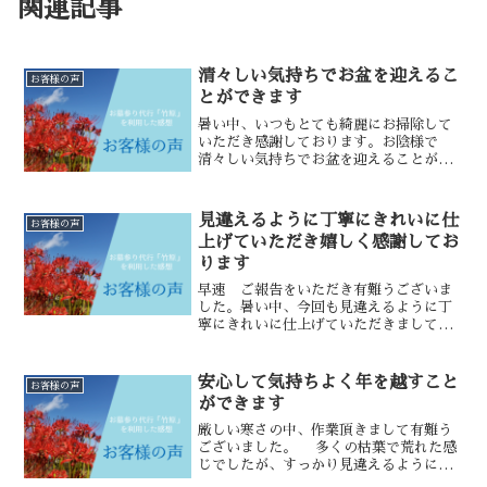
関連記事
清々しい気持ちでお盆を迎えるこ
お客様の声
とができます
暑い中、いつもとても綺麗にお掃除して
いただき感謝しております。お陰様で
清々しい気持ちでお盆を迎えることがで
きます。大変お世話になり有難うござい
ました。コロナの収束も見えない中、ど
うぞお身体お大切にお過ごしくださいま
見違えるように丁寧にきれいに仕
お客様の声
せ。福岡市のお客様神戸市西...
上げていただき嬉しく感謝してお
ります
早速 ご報告をいただき有難うございま
した。暑い中、今回も見違えるように丁
寧にきれいに仕上げていただきまして、
とても嬉しく感謝しております。 有難
うございました。私共の心まで洗われた
ようで、安心致しました。 遠方の為、今
安心して気持ちよく年を越すこと
お客様の声
後もお願いすることがあ...
ができます
厳しい寒さの中、作業頂きまして有難う
ございました。 多くの枯葉で荒れた感
じでしたが、すっかり見違えるように
きれいにしていただきとても嬉しく思っ